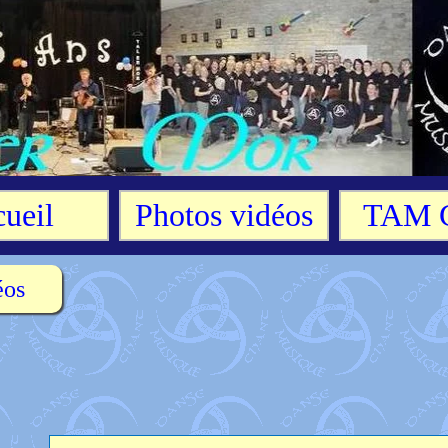
ueil
Photos vidéos
TAM 
éos