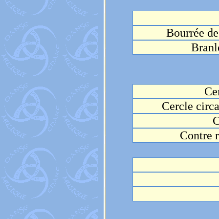
Bourrée de
Branl
Cer
Cercle circ
C
Contre 